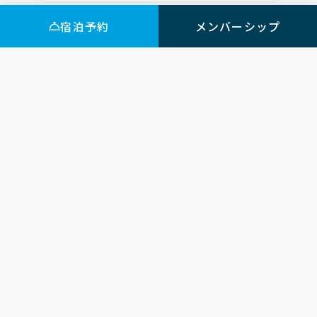
宿泊予約
メンバーシップ
アーバイン東京・羽田 蒲田
Urbain Hotels | Official Website
アーバイン広島エグゼクティブ
アーバイン広島セントラル
アーバイン京都清水
アーバインステイ広島イースト
アーバイン東京・