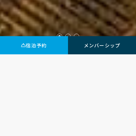
宿泊予約
メンバーシップ
URBAIN HIROSHIMA
EXECUTIVE
公式サイトからの
予約が最もお得です！
「駅近×快適×アクセス」、シンプル
で使い勝手の良い
広島ステイを提供！客室はシモンズ製
ベッドを採用し、
全室Wi-Fi完備、無料ドリンクサービス
と充実！
広島駅北口至近！空港リムジンバス乗り場から