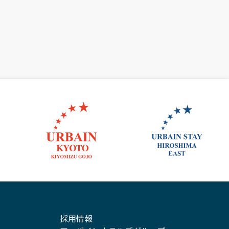
セントラル
アーバイン京都清水五条
アーバインステイ広
採用情報