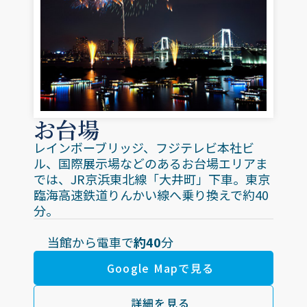
お台場
レインボーブリッジ、フジテレビ本社ビ
ル、国際展示場などのあるお台場エリアま
では、JR京浜東北線「大井町」下車。東京
臨海高速鉄道りんかい線へ乗り換えで約40
分。
当館から電車で
約40
分
Google Mapで見る
詳細を見る