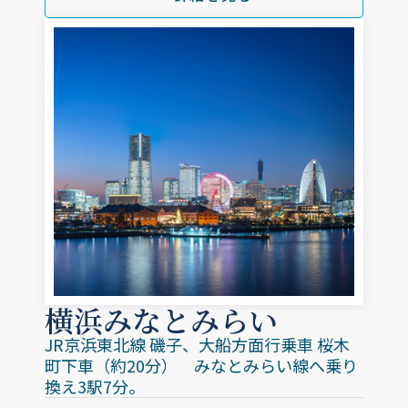
横浜みなとみらい
JR京浜東北線 磯子、大船方面行乗車 桜木
町下車（約20分） みなとみらい線へ乗り
換え3駅7分。